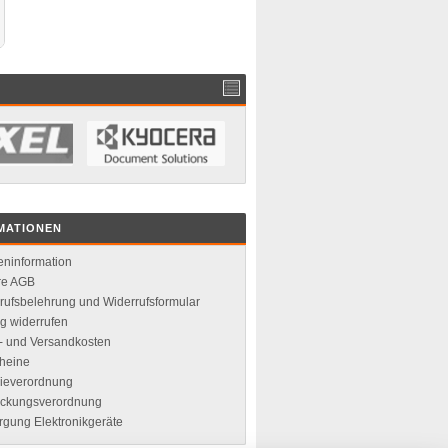
MATIONEN
ninformation
re AGB
rufsbelehrung und Widerrufsformular
ag widerrufen
r- und Versandkosten
heine
rieverordnung
ckungsverordnung
rgung Elektronikgeräte