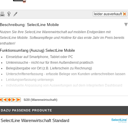
Beschreibung: SelectLine Mobile
Nutzen Sie Ihre SelectLine Warenwirtschaft auf mobilen Endgeräten mit
SelectLine Mobile. Softwarepflege und Hotline für das erste Jahr im Preis bereits
enthalten!
Funktionsumfang (Auszug) SelectLine Mobile
Einsetzbar auf Smartphone, Tablet oder PC
Umkreissuche - nicht nur für Ihren Außendienst praktisch
Belegübergabe vor Ort (z.B. Lieferschein zu Rechnung)
Unterschriftenerfassung - erfasste Belege von Kunden unterschreiben lassen
Leistungserfassung unterwegs
individuelle Anpassung von Auswertungen auf dem integrierten Dashboard
Hinweis
Voraussetzungen für den Betrieb:
5/20 (Warenwirtschaft)
Microsoft Internet Information Services (IIS)
DAZU PASSENDE PRODUKTE
mobiles Endgerät (z.B. SmartPhone, Tablet, Notebook)
SelectLine Warenwirtschaft SQL
SelectLine Warenwirtschaft Standard