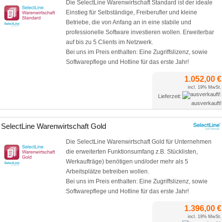
Die SelectLine Warenwirtschaft Standard ist der ideale
Einstieg für Selbständige, Freiberufler und kleine
Betriebe, die von Anfang an in eine stabile und
professionelle Software investieren wollen. Erweiterbar
auf bis zu 5 Clients im Netzwerk.
Bei uns im Preis enthalten: Eine Zugriffslizenz, sowie
Softwarepflege und Hotline für das erste Jahr!
1.052,00 €
incl. 19% MwSt.
Lieferzeit:
ausverkauft!
SelectLine Warenwirtschaft Gold
Die SelectLine Warenwirtschaft Gold für Unternehmen
die erweiterten Funktionsumfang z.B. Stücklisten,
Werkaufträge) benötigen und/oder mehr als 5
Arbeitsplätze betreiben wollen.
Bei uns im Preis enthalten: Eine Zugriffslizenz, sowie
Softwarepflege und Hotline für das erste Jahr!
1.396,00 €
incl. 19% MwSt.