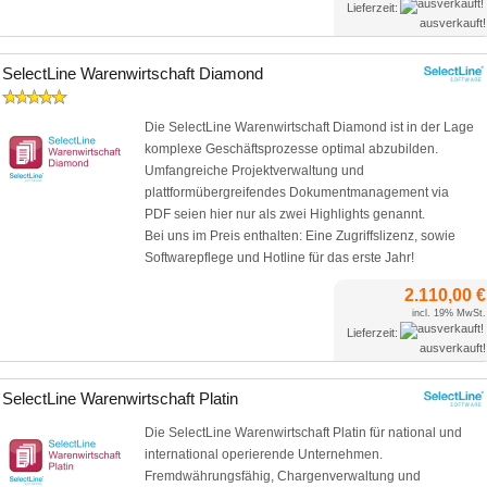
Lieferzeit:
ausverkauft!
SelectLine Warenwirtschaft Diamond
Die SelectLine Warenwirtschaft Diamond ist in der Lage
komplexe Geschäftsprozesse optimal abzubilden.
Umfangreiche Projektverwaltung und
plattformübergreifendes Dokumentmanagement via
PDF seien hier nur als zwei Highlights genannt.
Bei uns im Preis enthalten: Eine Zugriffslizenz, sowie
Softwarepflege und Hotline für das erste Jahr!
2.110,00 €
incl. 19% MwSt.
Lieferzeit:
ausverkauft!
SelectLine Warenwirtschaft Platin
Die SelectLine Warenwirtschaft Platin für national und
international operierende Unternehmen.
Fremdwährungsfähig, Chargenverwaltung und