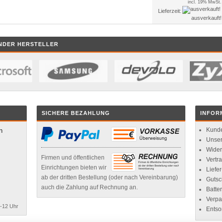
incl. 19% MwSt.
Lieferzeit:
ausverkauft!
NDER HERSTELLER
SICHERE BEZAHLUNG
INFOR
Kunde
n
Unse
Wider
Firmen und öffentlichen
Vertr
Einrichtungen bieten wir
Liefe
ab der dritten Bestellung (oder nach Vereinbarung)
Gutsc
auch die Zahlung auf Rechnung an.
Batte
Verpa
8-12 Uhr
Entso