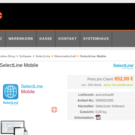
O
WARENKORB
KASSE
KONTAKT
SYSTEMHAUS
nline-Shop
Software
SelectLine
Warenwirtschaft
SelectLine Mobile
SelectLine Mobile
652,00 €
Preis pro Client:
incl. 19% MwSt.,
keine Versandkosten!
Lieferzeit:
ausverkauft!
Artikel-Nr.:
SW6501005
Hersteller:
SelectLine Software
Gewicht:
0,00 kg
Information: