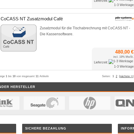
Lieferzeit:
1-3 Werktage
CoCASS NT Zusatzmodul Café
Zusatzmodul für die Tischabrechnung mit CoCASS NT -
Die Kassensoftware.
480,00 €
incl. 19% MwSt.
Lieferzeit:
1-3 Werktage
eige
1
bis
10
von insgesamt
11
Artikeln
Seiten:
1
2
[nächste >>
NDER HERSTELLER
SICHERE BEZAHLUNG
INFOR