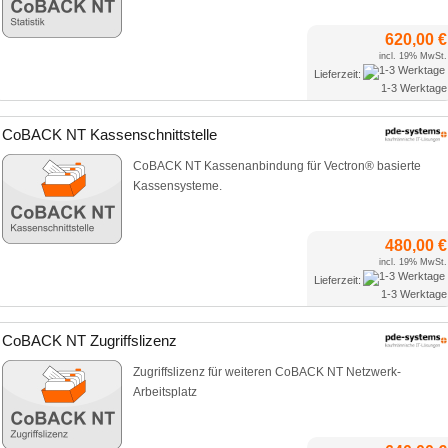
620,00 €
incl. 19% MwSt.
Lieferzeit:
1-3 Werktage
CoBACK NT Kassenschnittstelle
CoBACK NT Kassenanbindung für Vectron® basierte
Kassensysteme.
480,00 €
incl. 19% MwSt.
Lieferzeit:
1-3 Werktage
CoBACK NT Zugriffslizenz
Zugriffslizenz für weiteren CoBACK NT Netzwerk-
Arbeitsplatz