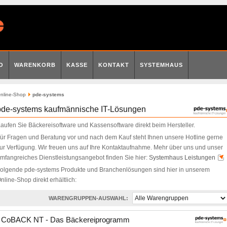
O
WARENKORB
KASSE
KONTAKT
SYSTEMHAUS
nline-Shop
pde-systems
pde-systems kaufmännische IT-Lösungen
aufen Sie Bäckereisoftware und Kassensoftware direkt beim Hersteller.
ür Fragen und Beratung vor und nach dem Kauf steht Ihnen unsere Hotline gerne
ur Verfügung. Wir freuen uns auf Ihre Kontaktaufnahme. Mehr über uns und unser
mfangreiches Dienstleistungsangebot finden Sie hier:
Systemhaus Leistungen
olgende pde-systems Produkte und Branchenlösungen sind hier in unserem
nline-Shop direkt erhältlich:
WARENGRUPPEN-AUSWAHL:
CoBACK NT - Das Bäckereiprogramm