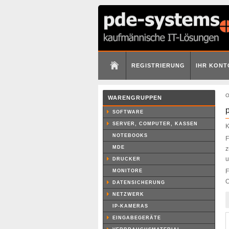
REGISTRIERUNG
IHR KONT
O
WARENGRUPPEN
SOFTWARE
SERVER, COMPUTER, KASSEN
K
NOTEBOOKS
F
MDE
z
u
DRUCKER
F
MONITORE
O
DATENSICHERUNG
NETZWERK
IP-KAMERAS
EINGABEGERÄTE