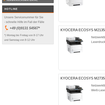
VERBRAUCHSMATERIAL
HOTLINE
Unsere Servicenummer für Sie
- schnelle Hilfe im Fall der Fälle
+49 (0)9131 54567*
KYOCERA ECOSYS M2135d
*) Montag bis Freitag von 8-17 Uhr
Netzwerkfä
und Samstag von 8-12 Uhr
Laserdruck
KYOCERA ECOSYS M2735
Netzwerkfä
Weiß-Laser