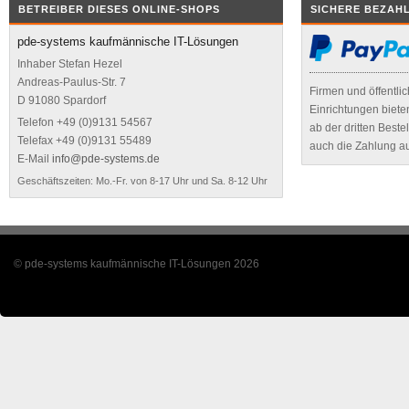
BETREIBER DIESES ONLINE-SHOPS
SICHERE BEZAH
pde-systems kaufmännische IT-Lösungen
Inhaber Stefan Hezel
Andreas-Paulus-Str. 7
Firmen und öffentli
D 91080 Spardorf
Einrichtungen biete
Telefon +49 (0)9131 54567
ab der dritten Best
Telefax +49 (0)9131 55489
auch die Zahlung a
E-Mail
info@pde-systems.de
Geschäftszeiten: Mo.-Fr. von 8-17 Uhr und Sa. 8-12 Uhr
© pde-systems kaufmännische IT-Lösungen 2026