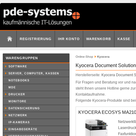
REGISTRIERUNG
IHR KONTO
WARENKORB
KASSE
Online-Shop
Kyocera
WARENGRUPPEN
Kyocera Document Solutio
SOFTWARE
SERVER, COMPUTER, KASSEN
Herstellerseite:
Kyocera Document S
NOTEBOOKS
Für Fragen und Beratung vor und n
MDE
steht Ihnen unsere Hotline gerne zur
Kontaktaufnahme.
DRUCKER
Folgende Kyocera-Produkte sind bei 
MONITORE
DATENSICHERUNG
KYOCERA ECOSYS MA21
NETZWERK
Netzwerkfä
IP-KAMERAS
Laserdruck
EINGABEGERÄTE
Faxfunktio