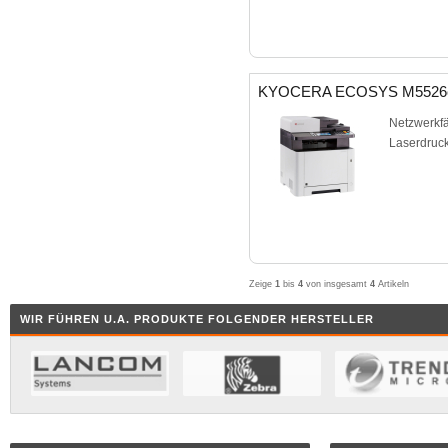
KYOCERA ECOSYS M5526
Netzwerkfä
Laserdruck
Zeige
1
bis
4
von insgesamt
4
Artikeln
WIR FÜHREN U.A. PRODUKTE FOLGENDER HERSTELLER