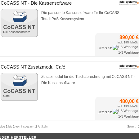
CoCASS NT - Die Kassensoftware
Die passende Kassensoftware für Ihr CoCASS
TouchPoS Kassensystem.
890,00 €
incl. 19% MwSt.
Lieferzeit:
1-3 Werktage
CoCASS NT Zusatzmodul Café
Zusatzmodul für die Tischabrechnung mit CoCASS NT -
Die Kassensoftware.
480,00 €
incl. 19% MwSt.
Lieferzeit:
1-3 Werktage
eige
1
bis
2
von insgesamt
2
Artikeln
Seiten:
NDER HERSTELLER