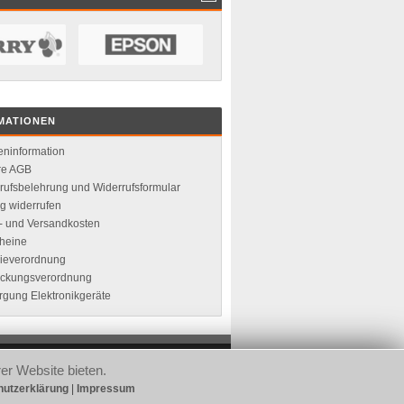
MATIONEN
ninformation
re AGB
rufsbelehrung und Widerrufsformular
ag widerrufen
r- und Versandkosten
heine
rieverordnung
ckungsverordnung
rgung Elektronikgeräte
er Website bieten.
Impressum
|
Datenschutz
|
Sitemap
utzerklärung
|
Impressum