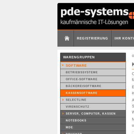
REGISTRIERUNG
IHR KONT
O
WARENGRUPPEN
SOFTWARE
BETRIEBSSYSTEME
C
OFFICE-SOFTWARE
f
BÄCKEREISOFTWARE
E
e
KASSENSOFTWARE
A
SELECTLINE
S
VIRENSCHUTZ
W
SERVER, COMPUTER, KASSEN
N
NOTEBOOKS
u
MDE