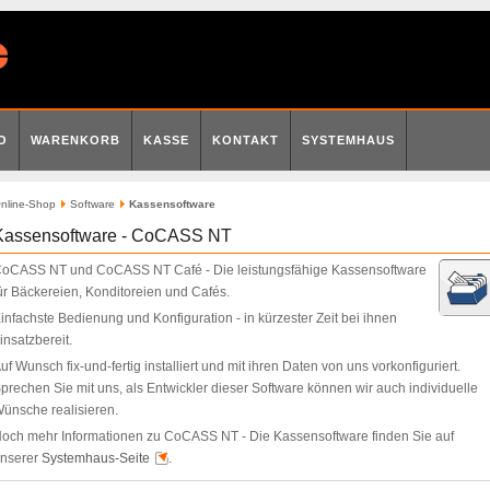
O
WARENKORB
KASSE
KONTAKT
SYSTEMHAUS
nline-Shop
Software
Kassensoftware
Kassensoftware - CoCASS NT
oCASS NT und CoCASS NT Café - Die leistungsfähige Kassensoftware
ür Bäckereien, Konditoreien und Cafés.
infachste Bedienung und Konfiguration - in kürzester Zeit bei ihnen
insatzbereit.
uf Wunsch fix-und-fertig installiert und mit ihren Daten von uns vorkonfiguriert.
prechen Sie mit uns, als Entwickler dieser Software können wir auch individuelle
ünsche realisieren.
och mehr Informationen zu CoCASS NT - Die Kassensoftware finden Sie auf
nserer
Systemhaus-Seite
.