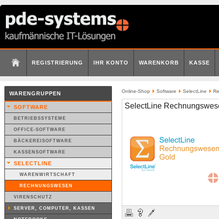
REGISTRIERUNG
IHR KONTO
WARENKORB
KASSE
Online-Shop
Software
SelectLine
Re
WARENGRUPPEN
SelectLine Rechnungswes
SOFTWARE
BETRIEBSSYSTEME
OFFICE-SOFTWARE
BÄCKEREISOFTWARE
KASSENSOFTWARE
SELECTLINE
WARENWIRTSCHAFT
RECHNUNGSWESEN
VIRENSCHUTZ
SERVER, COMPUTER, KASSEN