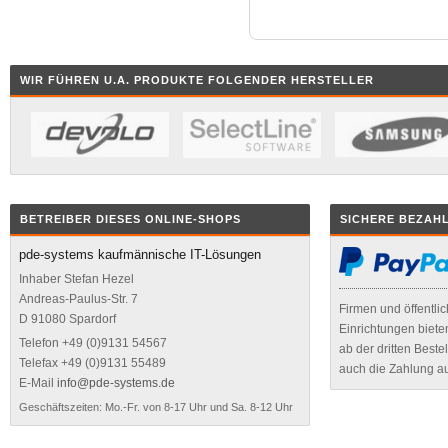
integrierte Datensicherung
Serienbrieffunktion
TAPI-Schnittstelle
TAPI Anruferkennung
WIR FÜHREN U.A. PRODUKTE FOLGENDER HERSTELLER
PDF-Schnittstelle
COM- Schnittstelle für Software
Schnittstelle ELO Dokumente
interne Archivierung per PDF
Zusatzmodule
Kontierungsassistent
Konsolidierungstool
BETREIBER DIESES ONLINE-SHOPS
SICHERE BEZAH
Toolboxeditor
pde-systems kaufmännische IT-Lösungen
Anlagenbuchhaltung
Kassenbuch
Inhaber Stefan Hezel
Andreas-Paulus-Str. 7
Firmen und öffentli
D 91080 Spardorf
Einrichtungen biete
Telefon +49 (0)9131 54567
ab der dritten Best
Telefax +49 (0)9131 55489
auch die Zahlung a
E-Mail
info@pde-systems.de
Geschäftszeiten: Mo.-Fr. von 8-17 Uhr und Sa. 8-12 Uhr