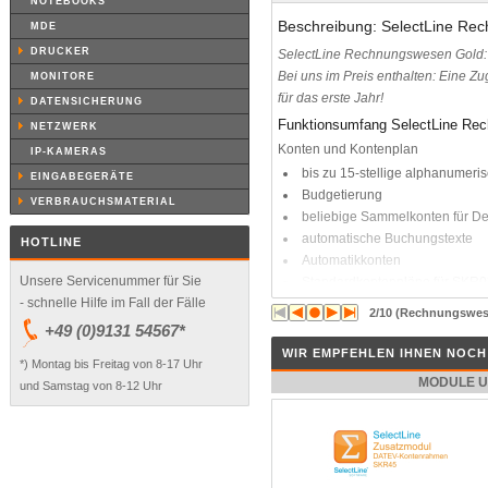
NOTEBOOKS
Beschreibung: SelectLine Re
MDE
DRUCKER
SelectLine Rechnungswesen Gold: 
Bei uns im Preis enthalten: Eine Zu
MONITORE
für das erste Jahr!
DATENSICHERUNG
Funktionsumfang SelectLine Re
NETZWERK
Konten und Kontenplan
IP-KAMERAS
bis zu 15-stellige alphanumer
EINGABEGERÄTE
Budgetierung
VERBRAUCHSMATERIAL
beliebige Sammelkonten für De
automatische Buchungstexte
HOTLINE
Automatikkonten
Unsere Servicenummer für Sie
Standardkontenpläne für SKR03,
- schnelle Hilfe im Fall der Fälle
Kontenänderungsassistent
2/10 (Rechnungswes
+49 (0)9131 54567*
Buchungen
WIR EMPFEHLEN IHNEN NOC
Einfach- und Sammelbelege (So
*) Montag bis Freitag von 8-17 Uhr
vordefinierten Geschäftsvorfällen
MODULE U
und Samstag von 8-12 Uhr
automatische Steuer-, Skonto
konfigurierbare Buchungsmaske 
Such- und Filterfunktionen
Buchungsstapel für einmalige