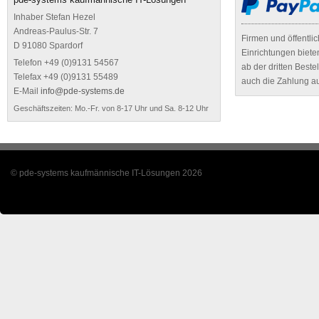
Inhaber Stefan Hezel
Andreas-Paulus-Str. 7
Firmen und öffentli
D 91080 Spardorf
Einrichtungen biete
Telefon +49 (0)9131 54567
ab der dritten Best
Telefax +49 (0)9131 55489
auch die Zahlung a
E-Mail
info@pde-systems.de
Geschäftszeiten: Mo.-Fr. von 8-17 Uhr und Sa. 8-12 Uhr
© pde-systems kaufmännische IT-Lösungen 2026