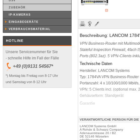
USV
ZUBEHÖR
IP-KAMERAS
EINGABEGERÄTE
VERBRAUCHSMATERIAL
Beschreibung: LANCOM 1784VA
HOTLINE
VPN Business-Router mit Multimo
Stateful Inspection Firewall, 4fach
Unsere Servicenummer für Sie
Ports (802.3az). 5 VPN-Clients inkl
- schnelle Hilfe im Fall der Fälle
Technische Daten
+49 (0)9131 54567*
Hersteller: LANCOM Systems
*) Montag bis Freitag von 8-17 Uhr
Typ: 1784VA VPN Business-Router
und Samstag von 8-12 Uhr
Portanzahl: 4 x 10/100/1000 Mbit/s
VPN: 5 Clients incl. (optional max. 
Gehäuseform: Standgerät
Garantie
3 Jahre
VERANTWORTLICHE PERSON FÜR DIE
LANCOM Systems GmbH
A Rohde & Schwarz Company
Adenauerstrasse 20 / B2
DE 52146 Würselen
info@lancom.de