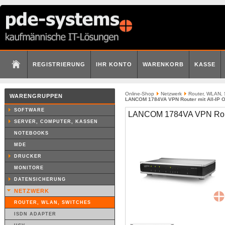
REGISTRIERUNG
IHR KONTO
WARENKORB
KASSE
Online-Shop
Netzwerk
Router, WLAN, 
WARENGRUPPEN
LANCOM 1784VA VPN Router mit All-IP O
SOFTWARE
LANCOM 1784VA VPN Router
SERVER, COMPUTER, KASSEN
NOTEBOOKS
MDE
DRUCKER
MONITORE
DATENSICHERUNG
NETZWERK
ROUTER, WLAN, SWITCHES
ISDN ADAPTER