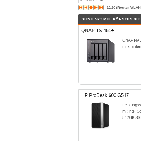
12/20 (Router, WLAN
DIESE ARTIKEL KÖNNTEN SI
QNAP TS-451+
QNAP NAS 
maximalen
HP ProDesk 600 G5 I7
Leistungss
mit Intel 
512GB SSD