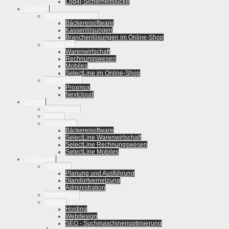
Log4j-Sicherheitslücke
Software
Branchenlösungen
Bäckereisoftware
Kassenlösungen
Branchenlösungen im Online-Shop
SelectLine
Warenwirtschaft
Rechnungswesen
Mobiles
SelectLine im Online-Shop
Open Source
Proxmox
Nextcloud
Service
Fernwartung
Vor-Ort
Downloads
Bäckereisoftware
SelectLine Warenwirtschaft
SelectLine Rechnungswesen
SelectLine Mobiles
Leistungen
Netzwerk
Planung und Ausführung
Standortvernetzung
Administration
Engineering
Internet
Hosting
Webdesign
SEO - Suchmaschinenoptimierung