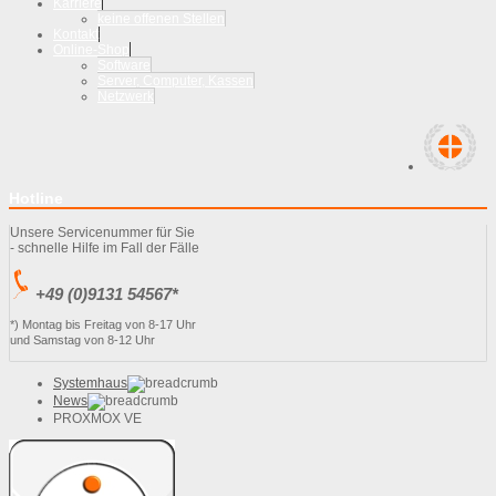
Karriere
keine offenen Stellen
Kontakt
Online-Shop
Software
Server, Computer, Kassen
Netzwerk
Hotline
Unsere Servicenummer für Sie
- schnelle Hilfe im Fall der Fälle
+49 (0)9131 54567*
*) Montag bis Freitag von 8-17 Uhr
und Samstag von 8-12 Uhr
Systemhaus
News
PROXMOX VE