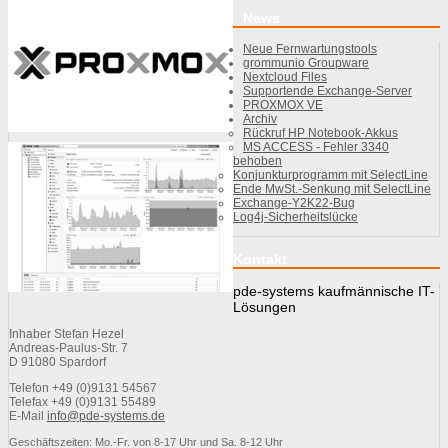
News
Neue Fernwartungstools
grommunio Groupware
Nextcloud Files
Supportende Exchange-Server
PROXMOX VE
Archiv
Rückruf HP Notebook-Akkus
MS ACCESS - Fehler 3340
behoben
Konjunkturprogramm mit SelectLine
Ende MwSt.-Senkung mit SelectLine
Exchange-Y2K22-Bug
Log4j-Sicherheitslücke
Kontakt
pde-systems kaufmännische IT-
Lösungen
Inhaber Stefan Hezel
Andreas-Paulus-Str. 7
D 91080 Spardorf
Telefon +49 (0)9131 54567
Telefax +49 (0)9131 55489
E-Mail
info@pde-systems.de
Geschäftszeiten: Mo.-Fr. von 8-17 Uhr und Sa. 8-12 Uhr