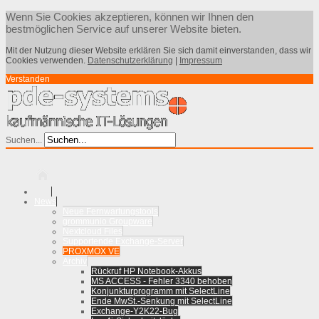
Wenn Sie Cookies akzeptieren, können wir Ihnen den
bestmöglichen Service auf unserer Website bieten.
Mit der Nutzung dieser Website erklären Sie sich damit einverstanden, dass wir
Cookies verwenden.
Datenschutzerklärung
|
Impressum
Verstanden
Suchen...
News
Neue Fernwartungstools
grommunio Groupware
Nextcloud Files
Supportende Exchange-Server
PROXMOX VE
Archiv
Rückruf HP Notebook-Akkus
MS ACCESS - Fehler 3340 behoben
Konjunkturprogramm mit SelectLine
Ende MwSt.-Senkung mit SelectLine
Exchange-Y2K22-Bug