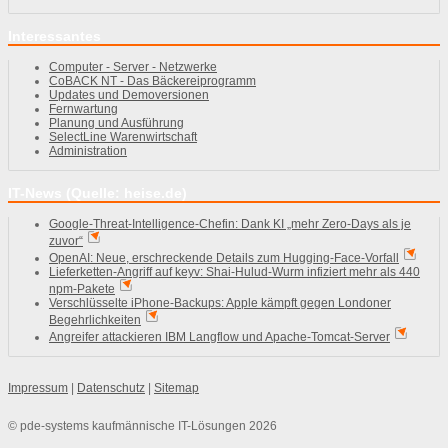
Interessantes
Computer - Server - Netzwerke
CoBACK NT - Das Bäckereiprogramm
Updates und Demoversionen
Fernwartung
Planung und Ausführung
SelectLine Warenwirtschaft
Administration
IT-News (Quelle: heise.de)
Google-Threat-Intelligence-Chefin: Dank KI „mehr Zero-Days als je
zuvor“
OpenAI: Neue, erschreckende Details zum Hugging-Face-Vorfall
Lieferketten-Angriff auf keyv: Shai-Hulud-Wurm infiziert mehr als 440
npm-Pakete
Verschlüsselte iPhone-Backups: Apple kämpft gegen Londoner
Begehrlichkeiten
Angreifer attackieren IBM Langflow und Apache-Tomcat-Server
Impressum
|
Datenschutz
|
Sitemap
© pde-systems kaufmännische IT-Lösungen 2026